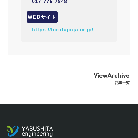
017-776-7848
WEBサイト
https://hirotajinja.or.jp/
ViewArchive
記事一覧