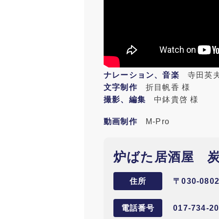
ナレーション、音楽
寺田英夫
文字制作
折目帆香 様
撮影、編集
中鉢貴啓 様
動画制作
M-Pro
炉ばた居酒屋 
住所
〒030-080
電話番号
017-734-20