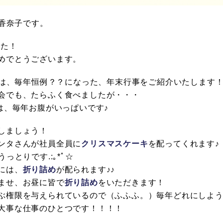
田香奈子です。
した！
めでとうございます。
WSは、毎年恒例？？になった、年末行事をご紹介いたします
会でも、たらふく食べましたが・・・
は、毎年お腹がいっぱいです♪
しましょう！
ンタさんが社員全員に
クリスマスケーキ
を配ってくれます♪
ﾟ☆うっとりです.:｡*ﾟ☆
には、
折り詰め
が配られます♪♪
ませ、お昼に皆で
折り詰め
をいただきます！
ぶ権限を与えられているので（ふふふ。）毎年どれにしよ
大事な仕事のひとつです！！！！