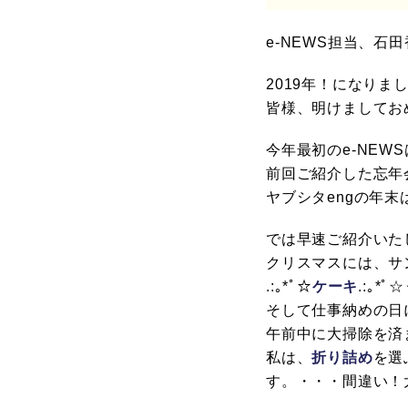
e-NEWS担当、石
2019年！になりま
皆様、明けましてお
今年最初のe-NE
前回ご紹介した忘年
ヤブシタengの年末
では早速ご紹介いた
クリスマスには、サ
.:｡*ﾟ☆
ケーキ
.:｡*
そして仕事納めの日
午前中に大掃除を済
私は、
折り詰め
を選
す。・・・間違い！